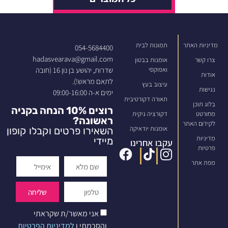
מדיניות האתר
תמונות לבית
054-5684400
hadasvearava@gmail.com
צרו קשר
אומנות בבטון
שדרות, יהושע בן נון 16 (חובה
ואפוקסי
אודות
לתאם מראש!).
עיצוב בעץ
נגישות
ימים א-ה 09:00-16:00
תאורה דקורטיבית
בלוג תוכן
רוצים 10% הנחה בקניה
מחורטט
דקורציה גיקית
ראשונה?
לקידום האתר
אומנות יודאיקה
השאירו פרטים וקבלו קופון
מדיניות
מיידי
עקבו אחרינו
פרטיות
מפת אתר
שליחה
אני מאשר/ת שקראתי
והסכמתי ו
למדיניות הפרטיות