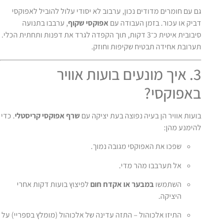
גם עם חומרים מדודים נכון, ערבוב לא יסודי עלול להוביל לאפוקסי
דביק או עכור. בזמן העבודה עם
אפוקסי שקוף
, ערבבו בתנועה
סיבובית איטית כ־3 דקות, תוך הקפדה לגרד את דפנות ותחתית הכלי.
תערובת אחידה תבטיח שקיפות וחוזק.
3. איך מונעים בועות אוויר
באפוקסי?
בועות אוויר הן בעיה נפוצה בעת יציקה עם
שרף אפוקסי קריסטלי
. כדי
להימנע מהן:
שפכו את האפוקסי מגובה נמוך.
אל תערבבו מהר מדי.
השתמשו
במבער או אקדח חום
לפיצוץ בועות דקות אחרי
היציקה.
התיזו אלכוהול – התזה עדינה של אלכוהול (מומלץ בספריי) על