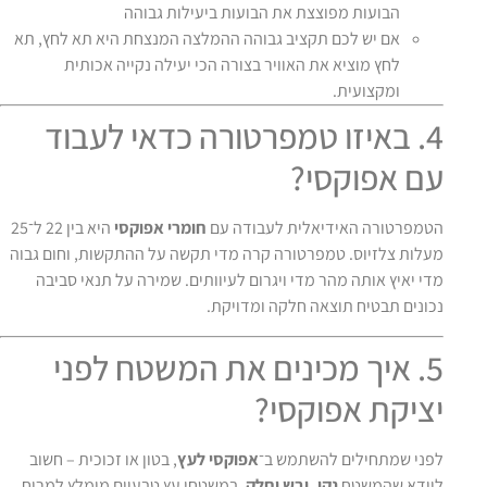
הבועות מפוצצת את הבועות ביעילות גבוהה
אם יש לכם תקציב גבוהה ההמלצה המנצחת היא תא לחץ, תא
לחץ מוציא את האוויר בצורה הכי יעילה נקייה אכותית
ומקצועית.
4. באיזו טמפרטורה כדאי לעבוד
עם אפוקסי?
הטמפרטורה האידיאלית לעבודה עם
חומרי אפוקסי
היא בין 22 ל־25
מעלות צלזיוס. טמפרטורה קרה מדי תקשה על ההתקשות, וחום גבוה
מדי יאיץ אותה מהר מדי ויגרום לעיוותים. שמירה על תנאי סביבה
נכונים תבטיח תוצאה חלקה ומדויקת.
5. איך מכינים את המשטח לפני
יציקת אפוקסי?
לפני שמתחילים להשתמש ב־
אפוקסי לעץ
, בטון או זכוכית – חשוב
לוודא שהמשטח
נקי, יבש וחלק
. במשטחי עץ טבעיים מומלץ למרוח