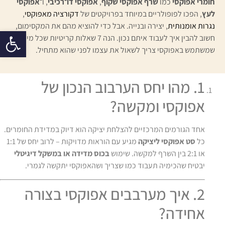
חומרי אפוקסי
כמו
שרף אפוקסי שקוף
,
אפוקסי דו־רכיבי
, ו־
אפוקסי
לעץ
, הפכו לפופולריים במיוחד בפרויקטים של
דקורציה מאפוקסי
,
נגרות אומנותית
, יצירה ובנייה. אבל כדי להוציא מהם את המקסימום,
פתח סרגל 
חשוב להבין איך לעבוד איתם נכון. הנה 7 שאלות קריטיות שכל מי
שמשתמש באפוקסי צריך לשאול את עצמו לפני שהוא מתחיל.
1. מהו יחס הערבוב הנכון של
אפוקסי ומקשה?
אחד הגורמים המרכזיים להצלחת יציקה הוא דיוק במדידת החומרים.
כל
סט אפוקסי ליציקה
מגיע עם הוראות מדויקות – לרוב יחס של 1:1
או 2:1 בין השרף למקשה. שימוש
בכוס מדידה או במשקל דיגיטלי
יבטיח שהכימיה תעבוד כמו שצריך ושהאפוקסי יתקשה לגמרי.
2. איך מערבבים אפוקסי בצורה
אחידה?