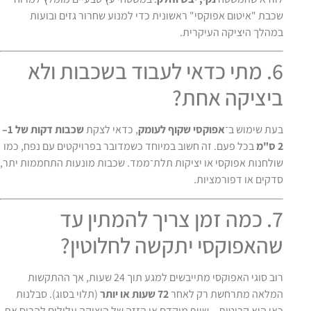
שכבת "איטום אפוקסי" ראשונית כדי למנוע שחרור גזים ובועות
במהלך היציקה העיקרית.
6. מתי כדאי לעבוד בשכבות ולא
ביציקה אחת?
בעת שימוש ב־
אפוקסי שקוף לעומק
, כדאי לצקת
שכבות דקות של 1–
2 ס"מ
בכל פעם. זה חשוב במיוחד כשמדובר בפרויקטים עם נפח, כמו
שולחנות אפוקסי או יציקות תלת־ממד. שכבות מונעות התחממות יתר,
סדקים או דפורמציות.
7. כמה זמן צריך להמתין עד
שהאפוקסי יתקשה לחלוטין?
רוב סוגי האפוקסי מתייבשים למגע תוך 24 שעות, אך ההתקשות
המלאה מתרחשת רק לאחר
72 שעות או יותר
(תלוי בסוג). סבלנות
כאן היא קריטית – שיוף מוקדם או הזזה של היציקה עלולים להרוס את