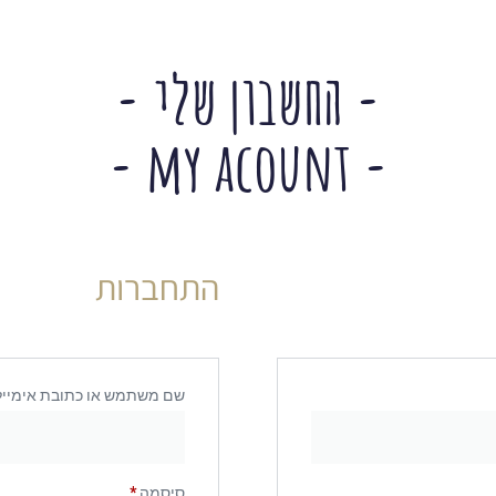
יהדות ויודאיקה
דקורציה גיקית
אומנות בעץ
תאורה ומנורות לילה
- החשבון שלי -
- my acount -
התחברות
שם משתמש או כתובת אימיי
סיסמה
*