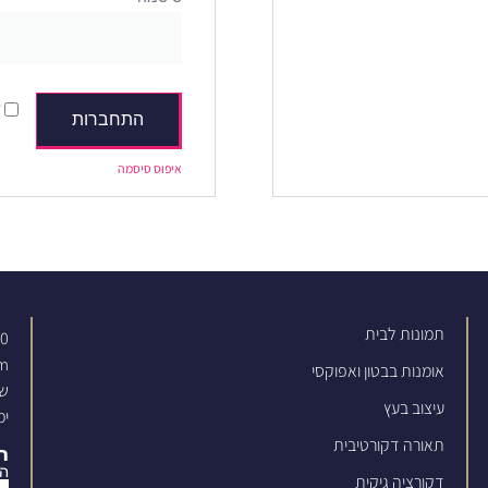
ז
התחברות
איפוס סיסמה
תמונות לבית
00
om
אומנות בבטון ואפוקסי
שדרו
עיצוב בעץ
ימים
תאורה דקורטיבית
רוצים 
הש
דקורציה גיקית