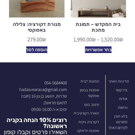
בית המקדש – תמונת
מנורת דקורציה: צלילה
מתכת
באפוקסי
279.00
₪
1,990.00
₪
–
1,520.00
₪
בחר אפשרויות
הוספה לסל
מדיניות האתר
תמונות לבית
054-5684400
hadasvearava@gmail.com
צרו קשר
אומנות בבטון
שדרות, יהושע בן נון 16 (חובה
ואפוקסי
אודות
לתאם מראש!).
עיצוב בעץ
נגישות
ימים א-ה 09:00-16:00
תאורה דקורטיבית
בלוג תוכן
רוצים 10% הנחה בקניה
מחורטט
דקורציה גיקית
ראשונה?
לקידום האתר
אומנות יודאיקה
השאירו פרטים וקבלו קופון