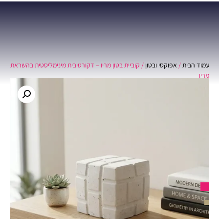
0
עמוד הבית
/
אפוקסי ובטון
/ קוביית בטון מריו – דקורטיבית מינימליסטית בהשראת
מריו