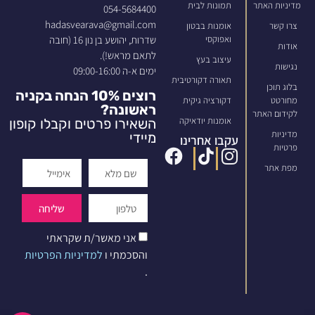
מדיניות האתר
תמונות לבית
054-5684400
hadasvearava@gmail.com
צרו קשר
אומנות בבטון
שדרות, יהושע בן נון 16 (חובה
ואפוקסי
אודות
לתאם מראש!).
עיצוב בעץ
נגישות
ימים א-ה 09:00-16:00
תאורה דקורטיבית
בלוג תוכן
רוצים 10% הנחה בקניה
מחורטט
דקורציה גיקית
ראשונה?
לקידום האתר
אומנות יודאיקה
השאירו פרטים וקבלו קופון
מדיניות
מיידי
עקבו אחרינו
פרטיות
מפת אתר
שליחה
אני מאשר/ת שקראתי
והסכמתי ו
למדיניות הפרטיות
.