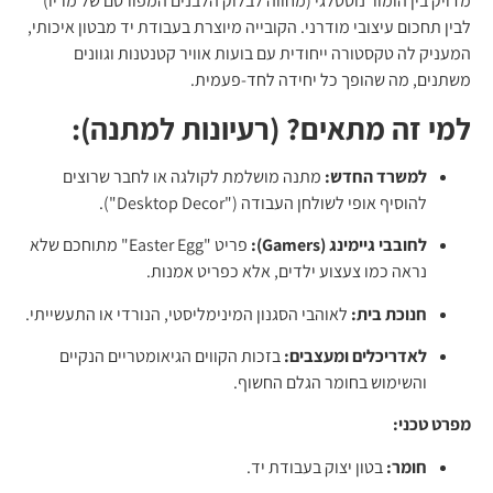
מדויק בין הומור נוסטלגי (מחווה לבלוק הלבנים המפורסם של מריו)
לבין תחכום עיצובי מודרני. הקובייה מיוצרת בעבודת יד מבטון איכותי,
המעניק לה טקסטורה ייחודית עם בועות אוויר קטנטנות וגוונים
משתנים, מה שהופך כל יחידה לחד-פעמית.
למי זה מתאים? (רעיונות למתנה):
למשרד החדש:
מתנה מושלמת לקולגה או לחבר שרוצים
להוסיף אופי לשולחן העבודה ("Desktop Decor").
לחובבי גיימינג (Gamers):
פריט "Easter Egg" מתוחכם שלא
נראה כמו צעצוע ילדים, אלא כפריט אמנות.
חנוכת בית:
לאוהבי הסגנון המינימליסטי, הנורדי או התעשייתי.
לאדריכלים ומעצבים:
בזכות הקווים הגיאומטריים הנקיים
והשימוש בחומר הגלם החשוף.
מפרט טכני:
חומר:
בטון יצוק בעבודת יד.