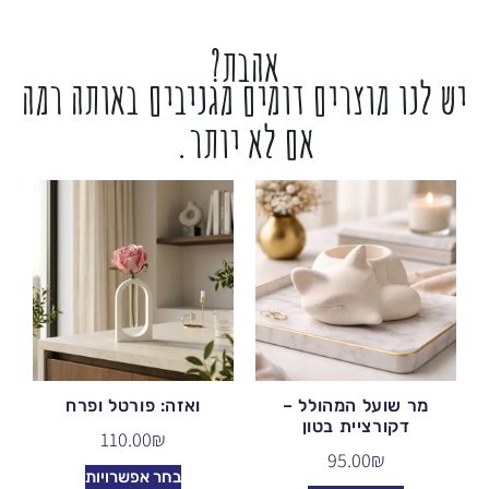
אהבת?
יש לנו מוצרים דומים מגניבים באותה רמה
אם לא יותר.
מר שועל המהולל –
ואזה: פורטל ופרח
דקורציית בטון
110.00
₪
95.00
₪
בחר אפשרויות